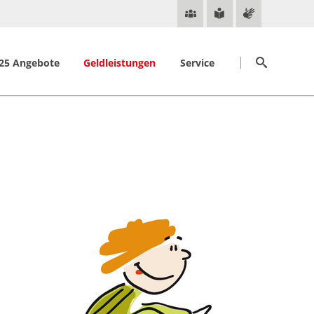
Navigation
Suchen
überspringen
25 Angebote
Geldleistungen
Service
Anspruchsvoraussetzungen
Online-Service
ende Ansprechpersonen
Antragstellung
Online Terminierung
Regelbedarf
Jobcenter App
Kosten für Unterkunft und Heizung
Jobcenter.digital
Weitere Leistungen
Servicecenter
nde "einGEstellt"
Pfändungsschutz-Konto
Ukraine
Standorte
Mein Ticket
Notfalladressen
Nützliche Links