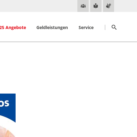
Navigation
Suchen
überspringen
25 Angebote
Geldleistungen
Service
Anspruchsvoraussetzungen
Online-Service
ende Ansprechpersonen
Antragstellung
Online Terminierung
Regelbedarf
Jobcenter App
Kosten für Unterkunft und Heizung
Jobcenter.digital
Weitere Leistungen
Servicecenter
nde "einGEstellt"
Pfändungsschutz-Konto
Ukraine
Bildung und Teilhabe
Standorte
Mein Ticket
Notfalladressen
Nützliche Links