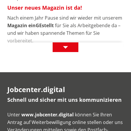
Unser neues Magazin ist da!
Nach einem Jahr Pause sind wir wieder mit unserem
Magazin einGEstellt
für Sie als Arbeitgebende da –
und wir haben spannende Themen für Sie
vorbereitet.
Unser
Jetzt lesen
neues
Magazin
ist
da!
Jobcenter.digital
Schnell und sicher mit uns kommunizieren
Unter
www.jobcenter.digital
können Sie Ihren
Antrag auf Weiterbewilligung online stellen oder uns
Veränderungen mitteilen sowie den Postfach-